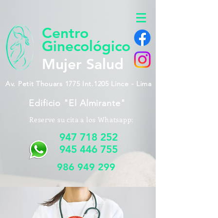
Centro
Ginecológico
Mujer Salud
Av. Petit Thouars 1775 Int.1205 Lince - Lima
Edificio "El Almirante"
Reserve su cita a los Whatsapp:
947 718 252
945 446 755
986 949 299