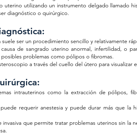
llo uterino utilizando un instrumento delgado llamado hi
er diagnóstico o quirúrgico.
iagnóstica:
a suele ser un procedimiento sencillo y relativamente rá
la causa de sangrado uterino anormal, infertilidad, o par
e posibles problemas como pólipos o fibromas.
teroscopio a través del cuello del útero para visualizar 
uirúrgica:
blemas intrauterinos como la extracción de pólipos, fi
a puede requerir anestesia y puede durar más que la h
invasiva que permite tratar problemas uterinos sin la 
nsa.