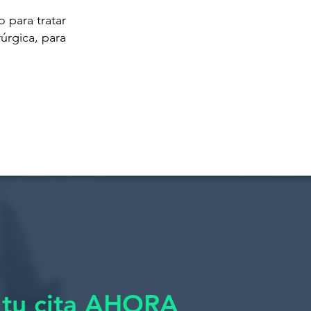
 para tratar
rúrgica, para
 tu cita AHORA