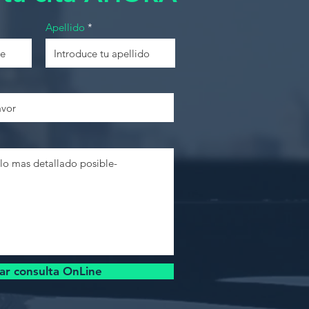
Apellido
ar consulta OnLine