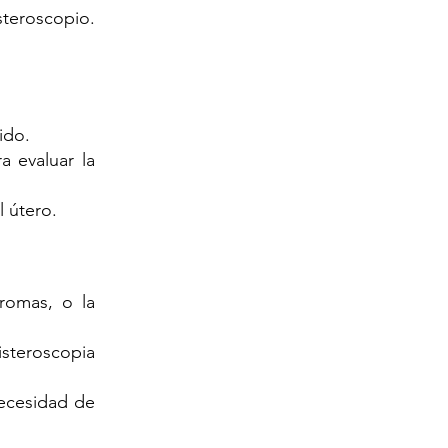
steroscopio.
pido.
a evaluar la
el útero.
bromas, o la
isteroscopia
necesidad de