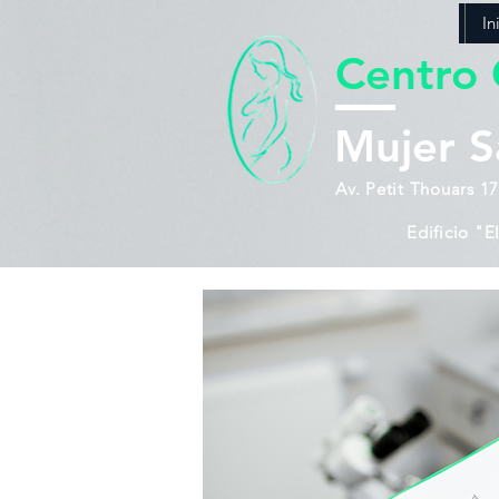
In
Centro 
Mujer S
Av. Petit Thouars 1
Edificio "E