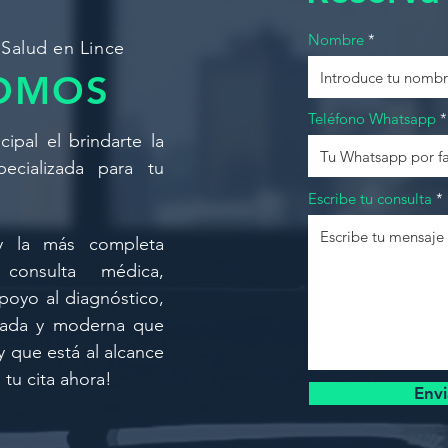
Nombre
Salud en Lince
SOMOS
Teléfono Whatsapp
ipal el brindarte la
ecializada para tu
Escribe tu consulta
 y la más completa
consulta médica,
poyo al diagnóstico,
zada y moderna que
 que está al alcance
 tu cita ahora!
Envi