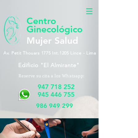
Centro
Ginecológico
Mujer Salud
Av. Petit Thouars 1775 Int.1205 Lince - Lima
Edificio "El Almirante"
Reserve su cita a los Whatsapp:
947 718 252
945 446 755
986 949 299