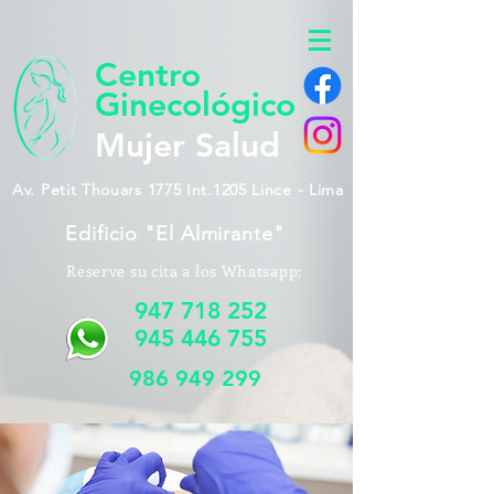
Centro
Ginecológico
Mujer Salud
Av. Petit Thouars 1775 Int.1205 Lince - Lima
Edificio "El Almirante"
Reserve su cita a los Whatsapp:
947 718 252
945 446 755
986 949 299