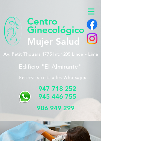
Centro
Ginecológico
Mujer Salud
Av. Petit Thouars 1775 Int.1205 Lince - Lima
Edificio "El Almirante"
Reserve su cita a los Whatsapp:
947 718 252
945 446 755
986 949 299