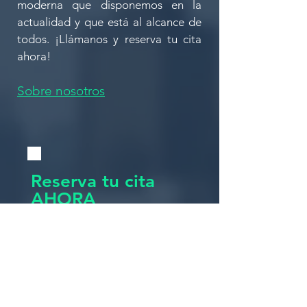
moderna que disponemos en la
actualidad y que está al alcance de
todos. ¡Llámanos y reserva tu cita
ahora!
Sobre nosotros
Reserva tu cita
AHORA
Nombre
Apellido